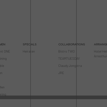
MEN
SPECIALS
COLLABORATIONS
ARRANG
ant ONE
Heiraten
Bistro TWO
Hotel He
Arresthu
ining
TEAMTUESDAY
ble
Claudy Jongstra
en
JRE
llen
ring