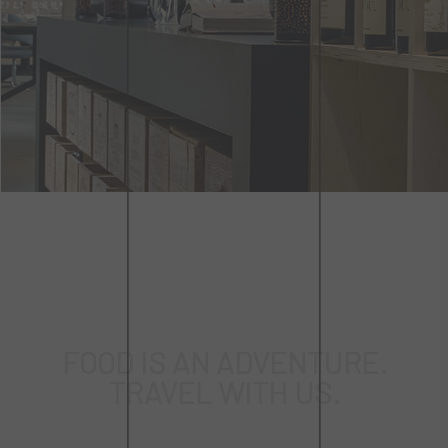
FOOD IS AN ADVENTURE.
TRAVEL WITH US.