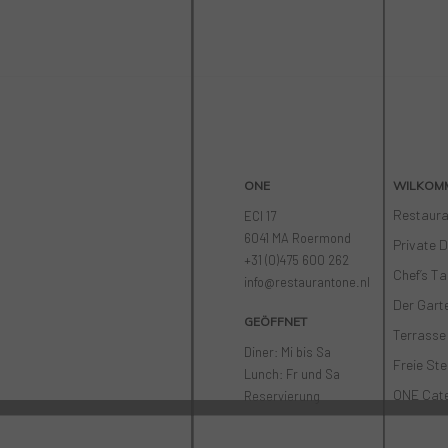
ONE
WILKOM
Restaur
ECI 17
6041 MA Roermond
Private D
+31 (0)475 600 262
Chef’s Ta
info@restaurantone.nl
Der Gart
GEÖFFNET
Terrasse
Diner: Mi bis Sa
Freie Ste
Lunch: Fr und Sa
ONE Cate
Reservierung