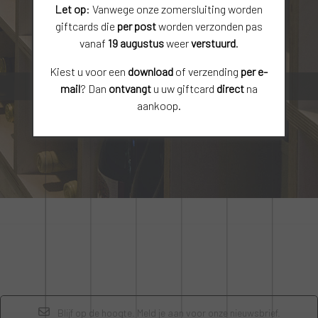
Let op
: Vanwege onze zomersluiting worden
giftcards die
per post
worden verzonden pas
GIFTCARD
vanaf
19 augustus
weer
verstuurd
.
KIES UW WAARDE
Kiest u voor een
download
of verzending
per e-
mail
? Dan
ontvangt
u uw giftcard
direct
na
aankoop.
Blijf op de hoogte. Meld je aan voor onze nieuwsbrief.