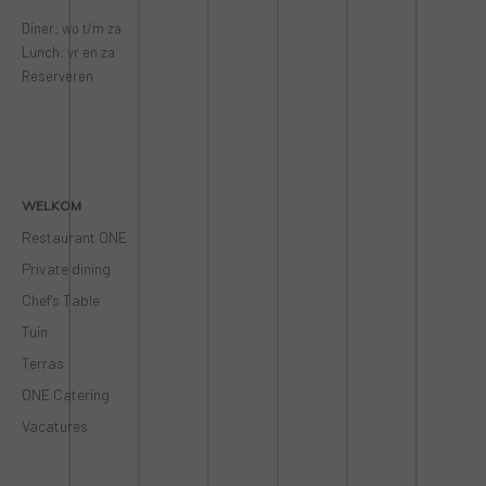
Diner: wo t/m za
Lunch: vr en za
Reserveren
WELKOM
Restaurant ONE
Private dining
Chef’s Table
Tuin
Terras
ONE Catering
Vacatures