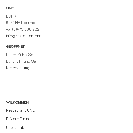
ONE
ECI 17
6041 MA Roermond
+31 (0)475 600 262
info@restaurantone.nl
GEÖFFNET
Diner: Mi bis Sa
Lunch: Fr und Sa
Reservierung
WILKOMMEN
Restaurant ONE
Private Dining
Chef’s Table