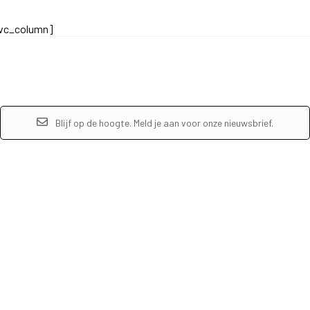
/vc_column]
Blijf op de hoogte. Meld je aan voor onze nieuwsbrief.