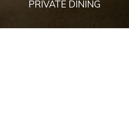
PRIVATE DINING
Voor een Private Dining Experience kun je perfect terecht in
onze stijlvol samengestelde loftruimte. Het licht valt door tot
het plafond reikende ramen, vult de hele kamer en zorgt voor
een open en ontspannen sfeer. Neem plaats aan onze unieke
Franse eikentafel, die uit een enkele boomstam is gevormd.
Daaraan is ruimte voor 16 personen.
Als je met meer mensen het avontuur wilt aangaan, is dat ook
geen enkel probleem. ONE’s Private Dining verwelkomt tot 35
dinergasten. Mocht het om een feestelijke avond gaan met
persoonlijke bar en bedreven barpersoneel is er plaats tot 50
personen.
Deze ruimte is eveneens geschikt voor zakelijke
bijeenkomsten. Perfect voor een presentatie of gesprek wat
nog lang in de herinnering zal blijven steken. Projector en flip