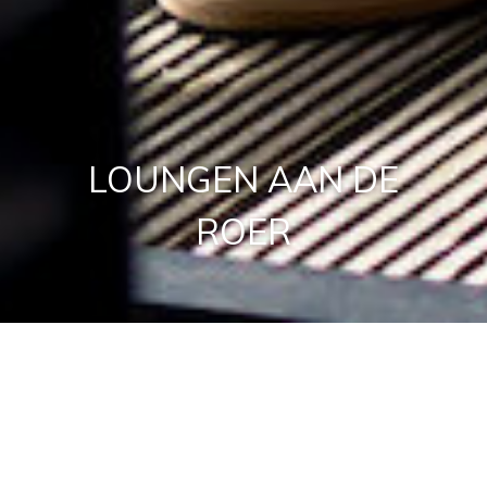
LOUNGEN AAN DE
ROER
Aan de kabbelende Roer ligt ONE’s unieke terras. Dit is dé plek
om de avond te beginnen, genietend van enthousiasmerend
aperitief of een cocktail, of de avond af te sluiten met koffie of
bijzondere thee bijgestaan door een digestief.