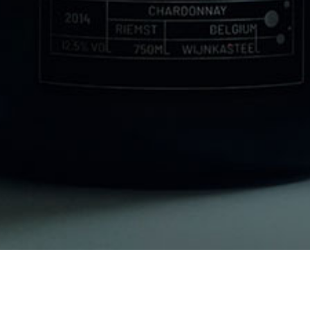
MET JOOST VAN TEGELEN, SOMMELIER VAN STERRENREST